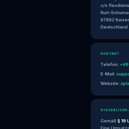
c/o flexdien
Kurt-Schuma
67662 Kaiser
Deutschland
KONTAKT
Telefon:
+49
E-Mail:
suppo
Website:
xpl
STEUERLICHE
Gemäß
§ 19 
Eine Umsatzs