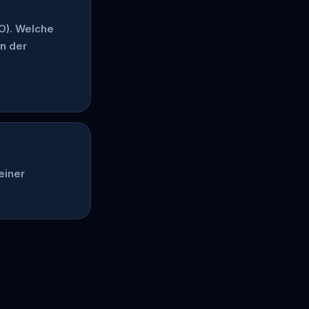
O). Welche
in der
einer