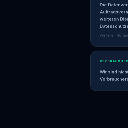
Die Datenver
Auftragsvera
weiteren Dien
Datenschutze
Weitere Inform
VERBRAUCHER
Wir sind nich
Verbrauchers