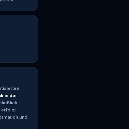
tisierten
 in der
ließlich
 erfolgt
formation und