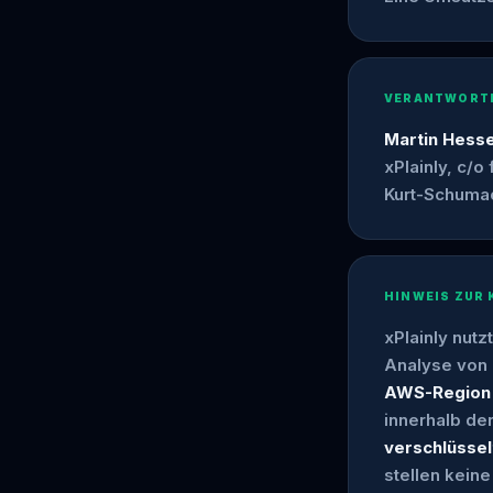
VERANTWORTLI
Martin Hess
xPlainly, c/o
Kurt-Schumac
HINWEIS ZUR
xPlainly nut
Analyse von 
AWS-Region F
innerhalb der
verschlüssel
stellen keine