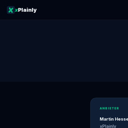
x
Plainly
ANBIETER
Martin Hess
xPlainly