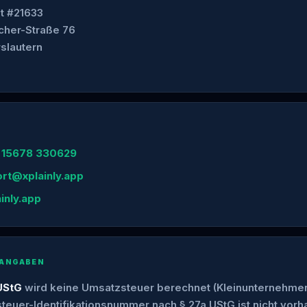
st #21633
cher-Straße 76
slautern
 15678 330629
rt@xplainly.app
ainly.app
 ANGABEN
UStG
wird keine Umsatzsteuer berechnet (Kleinunternehmer
teuer-Identifikationsnummer nach § 27a UStG ist nicht vorh